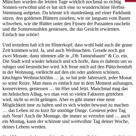
München wurden die letzten Tage wirklich nochmal so richtig
Sonnen-verwöhnt und es hat sich eine so wunderschöne Herbst-
Stimmung aufgetan. Da könnte ich stundenlang auf einer Parkbank
sitzen, den goldenen Blättern zusehen, wie sie langsam vom Baum
schweben, wie die Blätter unter den Füssen der Passanten rascheln
und die Sonnenstrahlen geniessen, die das Gesicht erwärmen.
Einfach nur schön!
Und trotzdem hab ich im Hinterkopf, dass wohl bald auch die graue
Zeit kommen wird. Ja, und auch Weihnachten. Gerade noch gut
zwei Monate, dann stimmen alle in „Oh Tannenbaum“ & Co. ein.
Die Stadt wird wieder hektisch und ich hoffe, dass es daheim um so
ruhiger und besinnlicher wird. Ich freue mich auf den Plätzchenduft
in der Wohnung, vielleicht auf den ein oder anderen schönen,
kitschigen Weihnachtsfilm … ja, so hat jede Jahreszeit, jeder Monat
so seine Reize. Man muss es einfach nur in dem Moment aufsaugen,
konservieren, geniessen … im Hier und Jetzt. Manchmal mag das
im hektischen Alltag, wo man von so vielen Faktoren getrieben
wird, nicht so recht gelingen. Aber es gibt immer eine neue
Möglichkeit inne zu halten und es sich wieder bewusst zu machen
… das Leben ist zu kurz für unnötige Dinge. Geniesst jeden Tag
aufs Neue! Auch die Montage, die immer so verrufen sind … auch
ein Montag, kann der schönste und wertvollste Tag deiner Woche,
deines Lebens werden.