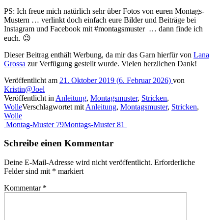
PS: Ich freue mich natürlich sehr über Fotos von euren Montags-
Mustern … verlinkt doch einfach eure Bilder und Beiträge bei
Instagram und Facebook mit #montagsmuster … dann finde ich
euch. 😉
Dieser Beitrag enthält Werbung, da mir das Garn hierfür von
Lana
Grossa
zur Verfügung gestellt wurde. Vielen herzlichen Dank!
Veröffentlicht am
21. Oktober 2019
(6. Februar 2026)
von
Kristin@Joel
Veröffentlicht in
Anleitung
,
Montagsmuster
,
Stricken
,
Wolle
Verschlagwortet mit
Anleitung
,
Montagsmuster
,
Stricken
,
Wolle
Beitragsnavigation
Montag-Muster 79
Montags-Muster 81
Schreibe einen Kommentar
Deine E-Mail-Adresse wird nicht veröffentlicht.
Erforderliche
Felder sind mit
*
markiert
Kommentar
*