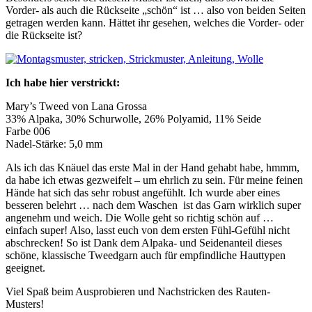
Vorder- als auch die Rückseite „schön“ ist … also von beiden Seiten
getragen werden kann. Hättet ihr gesehen, welches die Vorder- oder
die Rückseite ist?
Ich habe hier verstrickt:
Mary’s Tweed von Lana Grossa
33% Alpaka, 30% Schurwolle, 26% Polyamid, 11% Seide
Farbe 006
Nadel-Stärke: 5,0 mm
Als ich das Knäuel das erste Mal in der Hand gehabt habe, hmmm,
da habe ich etwas gezweifelt – um ehrlich zu sein. Für meine feinen
Hände hat sich das sehr robust angefühlt. Ich wurde aber eines
besseren belehrt … nach dem Waschen ist das Garn wirklich super
angenehm und weich. Die Wolle geht so richtig schön auf …
einfach super! Also, lasst euch von dem ersten Fühl-Gefühl nicht
abschrecken! So ist Dank dem Alpaka- und Seidenanteil dieses
schöne, klassische Tweedgarn auch für empfindliche Hauttypen
geeignet.
Viel Spaß beim Ausprobieren und Nachstricken des Rauten-
Musters!