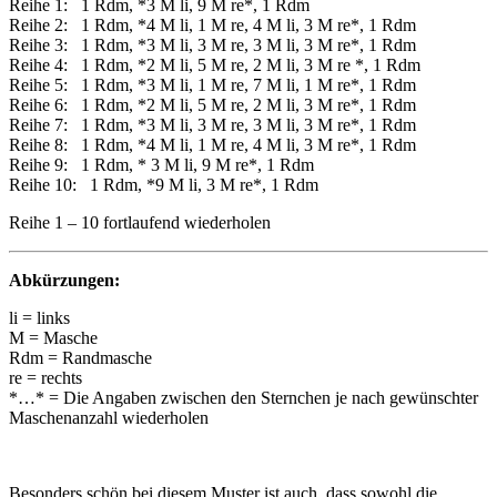
Reihe 1: 1 Rdm, *3 M li, 9 M re*, 1 Rdm
Reihe 2: 1 Rdm, *4 M li, 1 M re, 4 M li, 3 M re*, 1 Rdm
Reihe 3: 1 Rdm, *3 M li, 3 M re, 3 M li, 3 M re*, 1 Rdm
Reihe 4: 1 Rdm, *2 M li, 5 M re, 2 M li, 3 M re *, 1 Rdm
Reihe 5: 1 Rdm, *3 M li, 1 M re, 7 M li, 1 M re*, 1 Rdm
Reihe 6: 1 Rdm, *2 M li, 5 M re, 2 M li, 3 M re*, 1 Rdm
Reihe 7: 1 Rdm, *3 M li, 3 M re, 3 M li, 3 M re*, 1 Rdm
Reihe 8: 1 Rdm, *4 M li, 1 M re, 4 M li, 3 M re*, 1 Rdm
Reihe 9: 1 Rdm, * 3 M li, 9 M re*, 1 Rdm
Reihe 10: 1 Rdm, *9 M li, 3 M re*, 1 Rdm
Reihe 1 – 10 fortlaufend wiederholen
Abkürzungen:
li = links
M = Masche
Rdm = Randmasche
re = rechts
*…* = Die Angaben zwischen den Sternchen je nach gewünschter
Maschenanzahl wiederholen
Besonders schön bei diesem Muster ist auch, dass sowohl die