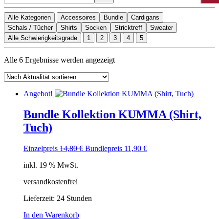
Alle Kategorien
Accessoires
Bundle
Cardigans
Schals / Tücher
Shirts
Socken
Stricktreff
Sweater
Alle Schwierigkeitsgrade
1
2
3
4
5
Nach
Alle 6 Ergebnisse werden angezeigt
Aktualität
sortiert
Angebot!
Bundle Kollektion KUMMA (Shirt,
Tuch)
Ursprünglicher
Aktueller
Einzelpreis
14,80
€
Bundlepreis
11,90
€
Preis
Preis
inkl. 19 % MwSt.
war:
ist:
14,80 €
11,90 €.
versandkostenfrei
Lieferzeit:
24 Stunden
In den Warenkorb