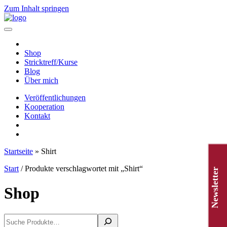
Zum Inhalt springen
Hauptnavigation
Shop
Stricktreff/Kurse
Blog
Über mich
Veröffentlichungen
Kooperation
Kontakt
Startseite
»
Shirt
Start
/ Produkte verschlagwortet mit „Shirt“
Newsletter
Shop
Suchen