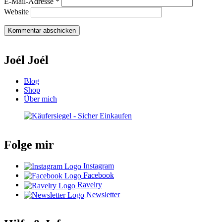
E-Mail-Adresse
*
Website
Joél Joél
Blog
Shop
Über mich
Folge mir
Instagram
Facebook
Ravelry
Newsletter