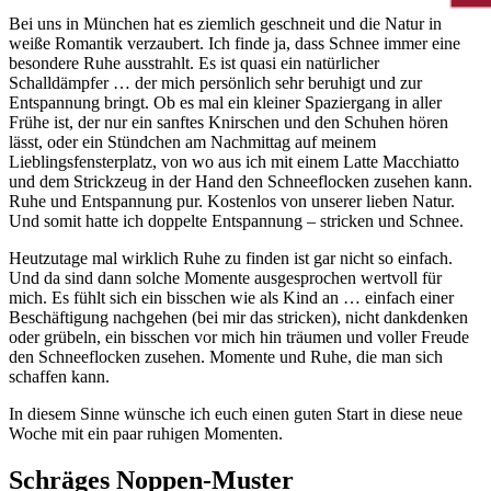
Bei uns in München hat es ziemlich geschneit und die Natur in
weiße Romantik verzaubert. Ich finde ja, dass Schnee immer eine
besondere Ruhe ausstrahlt. Es ist quasi ein natürlicher
Schalldämpfer … der mich persönlich sehr beruhigt und zur
Entspannung bringt. Ob es mal ein kleiner Spaziergang in aller
Frühe ist, der nur ein sanftes Knirschen und den Schuhen hören
lässt, oder ein Stündchen am Nachmittag auf meinem
Lieblingsfensterplatz, von wo aus ich mit einem Latte Macchiatto
und dem Strickzeug in der Hand den Schneeflocken zusehen kann.
Ruhe und Entspannung pur. Kostenlos von unserer lieben Natur.
Und somit hatte ich doppelte Entspannung – stricken und Schnee.
Heutzutage mal wirklich Ruhe zu finden ist gar nicht so einfach.
Und da sind dann solche Momente ausgesprochen wertvoll für
mich. Es fühlt sich ein bisschen wie als Kind an … einfach einer
Beschäftigung nachgehen (bei mir das stricken), nicht dankdenken
oder grübeln, ein bisschen vor mich hin träumen und voller Freude
den Schneeflocken zusehen. Momente und Ruhe, die man sich
schaffen kann.
In diesem Sinne wünsche ich euch einen guten Start in diese neue
Woche mit ein paar ruhigen Momenten.
Schräges Noppen-Muster