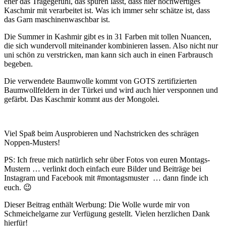
eher das Tragegefühl, das spüren lässt, dass hier hochwertiges
Kaschmir mit verarbeitet ist. Was ich immer sehr schätze ist, dass
das Garn maschinenwaschbar ist.
Die Summer in Kashmir gibt es in 31 Farben mit tollen Nuancen,
die sich wundervoll miteinander kombinieren lassen. Also nicht nur
uni schön zu verstricken, man kann sich auch in einen Farbrausch
begeben.
Die verwendete Baumwolle kommt von GOTS zertifizierten
Baumwollfeldern in der Türkei und wird auch hier versponnen und
gefärbt. Das Kaschmir kommt aus der Mongolei.
Viel Spaß beim Ausprobieren und Nachstricken des schrägen
Noppen-Musters!
PS: Ich freue mich natürlich sehr über Fotos von euren Montags-
Mustern … verlinkt doch einfach eure Bilder und Beiträge bei
Instagram und Facebook mit #montagsmuster … dann finde ich
euch. 😉
Dieser Beitrag enthält Werbung: Die Wolle wurde mir von
Schmeichelgarne zur Verfügung gestellt. Vielen herzlichen Dank
hierfür!