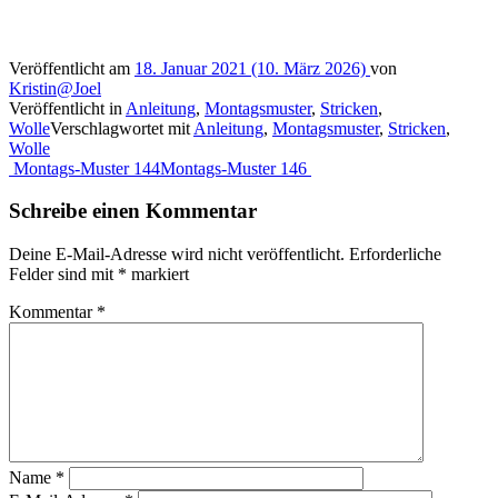
Veröffentlicht am
18. Januar 2021
(10. März 2026)
von
Kristin@Joel
Veröffentlicht in
Anleitung
,
Montagsmuster
,
Stricken
,
Wolle
Verschlagwortet mit
Anleitung
,
Montagsmuster
,
Stricken
,
Wolle
Beitragsnavigation
Montags-Muster 144
Montags-Muster 146
Schreibe einen Kommentar
Deine E-Mail-Adresse wird nicht veröffentlicht.
Erforderliche
Felder sind mit
*
markiert
Kommentar
*
Name
*