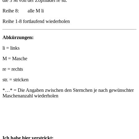
die 3 M von der Zopfnadel re str.
Reihe 8: alle M li
Reihe 1-8 fortlaufend wiederholen
Abkürzungen:
li = links
M = Masche
re = rechts
str. = stricken
*…* = Die Angaben zwischen den Sternchen je nach gewünschter
Maschenanzahl wiederholen
Ich habe hier verstrickt: