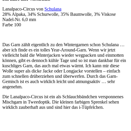
Lanalpaco-Circus von
Schulana
28% Alpaka, 34% Schurwolle, 35% Baumwolle, 3% Viskose
Nadel-Nr. 6,0 mm
Farbe 100
Das Garn zählt eigentlich zu den Wintergarnen schon Schulana …
aber ich finde es ein tolles Year-Around-Garn. Wenn wir jetzt
vielleicht bald die Winterjacken wieder wegpacken und einmotten
können, gibt es dennoch kühle Tage und so ist man dankbar für ein
kuschliges Garn, das auch mal etwas wärmt. Ich kann mir diese
Wolle super als dicke Jacke oder Longjacke vorstellen – einfach
zum schnellen drüberziehen und überwerfen. Durch das Garn-
Gemisch ist es auch wirklich leicht und atmungsaktiv … sehr
angenehm.
Die Lanalpaco-Circus ist ein als Schlauchbändchen versponnenes
Mischgarn in Tweedoptik. Die kleinen farbigen Sprenkel sehen
wirklich zauberhaft aus und sind hier das i-Tüpfelchen.