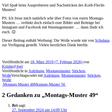
Viel Spaß beim Ausprobieren und Nachstricken des Korb-Flecht-
Musters!
PS: Ich freue mich natürlich sehr über Fotos von euren Montags-
Mustern … verlinkt doch einfach eure Bilder und Beiträge bei
Instagram und Facebook mit #montagsmuster … dann finde ich
euch. 😉
Dieser Beitrag enthält Werbung: Die Wolle wurde mir von
Schulana
zur Verfügung gestellt. Vielen herzlichen Dank hierfür.
Veröffentlicht am
18. März 2019
(7. Februar 2026)
von
Kristin@Joel
Veröffentlicht in
Anleitung
,
Montagsmuster
,
Stricken
,
Wolle
Verschlagwortet mit
Anleitung
,
Montagsmuster
,
Stricken
,
Wolle
Beitragsnavigation
Montags-Muster 48
Montags-Muster 50
2 Gedanken zu „
Montags-Muster 49
“
Bri
sagt:
27. September 2024 um 14:09 Uhr