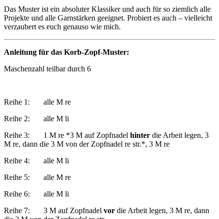
Das Muster ist ein absoluter Klassiker und auch für so ziemlich alle
Projekte und alle Garnstärken geeignet. Probiert es auch – vielleicht
verzaubert es euch genauso wie mich.
Anleitung für das Korb-Zopf-Muster:
Maschenzahl teilbar durch 6
Reihe 1: alle M re
Reihe 2: alle M li
Reihe 3: 1 M re *3 M auf Zopfnadel
hinter
die Arbeit legen, 3
M re, dann die 3 M von der Zopfnadel re str.*, 3 M re
Reihe 4: alle M li
Reihe 5: alle M re
Reihe 6: alle M li
Reihe 7: 3 M auf Zopfnadel
vor
die Arbeit legen, 3 M re, dann