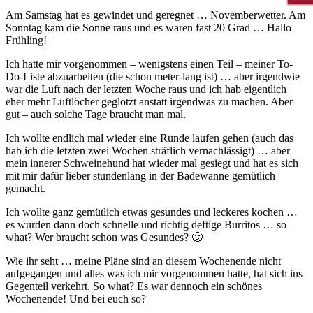
Am Samstag hat es gewindet und geregnet … Novemberwetter. Am
Sonntag kam die Sonne raus und es waren fast 20 Grad … Hallo
Frühling!
Ich hatte mir vorgenommen – wenigstens einen Teil – meiner To-
Do-Liste abzuarbeiten (die schon meter-lang ist) … aber irgendwie
war die Luft nach der letzten Woche raus und ich hab eigentlich
eher mehr Luftlöcher geglotzt anstatt irgendwas zu machen. Aber
gut – auch solche Tage braucht man mal.
Ich wollte endlich mal wieder eine Runde laufen gehen (auch das
hab ich die letzten zwei Wochen sträflich vernachlässigt) … aber
mein innerer Schweinehund hat wieder mal gesiegt und hat es sich
mit mir dafür lieber stundenlang in der Badewanne gemütlich
gemacht.
Ich wollte ganz gemütlich etwas gesundes und leckeres kochen …
es wurden dann doch schnelle und richtig deftige Burritos … so
what? Wer braucht schon was Gesundes? 🙂
Wie ihr seht … meine Pläne sind an diesem Wochenende nicht
aufgegangen und alles was ich mir vorgenommen hatte, hat sich ins
Gegenteil verkehrt. So what? Es war dennoch ein schönes
Wochenende! Und bei euch so?