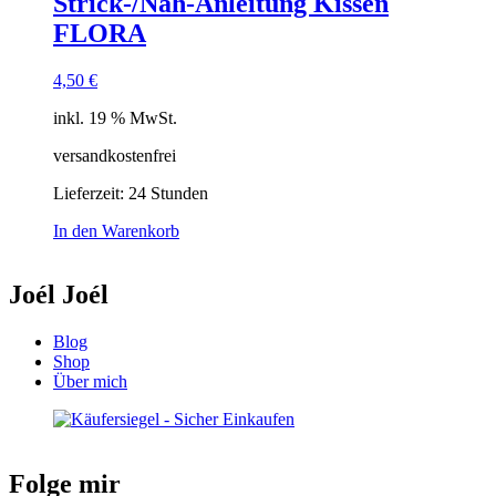
Strick-/Näh-Anleitung Kissen
FLORA
4,50
€
inkl. 19 % MwSt.
versandkostenfrei
Lieferzeit:
24 Stunden
In den Warenkorb
Joél Joél
Blog
Shop
Über mich
Folge mir