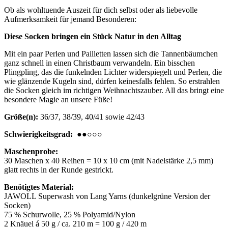
Ob als wohltuende Auszeit für dich selbst oder als liebevolle
Aufmerksamkeit für jemand Besonderen:
Diese Socken bringen ein Stück Natur in den Alltag
Mit ein paar Perlen und Pailletten lassen sich die Tannenbäumchen
ganz schnell in einen Christbaum verwandeln. Ein bisschen
Plingpling, das die funkelnden Lichter widerspiegelt und Perlen, die
wie glänzende Kugeln sind, dürfen keinesfalls fehlen. So erstrahlen
die Socken gleich im richtigen Weihnachtszauber. All das bringt eine
besondere Magie an unsere Füße!
Größe(n):
36/37, 38/39, 40/41 sowie 42/43
Schwierigkeitsgrad:
●●○○○
Maschenprobe:
30 Maschen x 40 Reihen = 10 x 10 cm (mit Nadelstärke 2,5 mm)
glatt rechts in der Runde gestrickt.
Benötigtes Material:
JAWOLL Superwash von Lang Yarns (dunkelgrüne Version der
Socken)
75 % Schurwolle, 25 % Polyamid/Nylon
2 Knäuel á 50 g / ca. 210 m = 100 g / 420 m