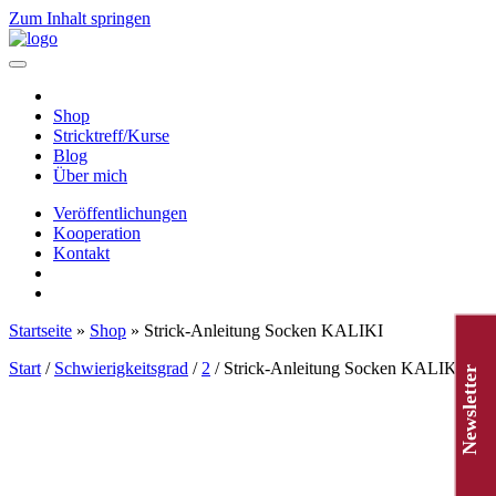
Zum Inhalt springen
Hauptnavigation
Shop
Stricktreff/Kurse
Blog
Über mich
Veröffentlichungen
Kooperation
Kontakt
Startseite
»
Shop
»
Strick-Anleitung Socken KALIKI
Start
/
Schwierigkeitsgrad
/
2
/ Strick-Anleitung Socken KALIKI
Newsletter