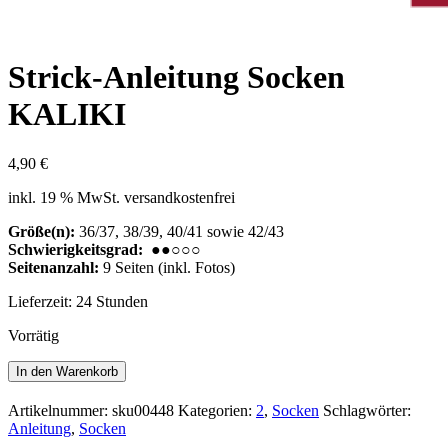
Strick-Anleitung Socken
KALIKI
4,90
€
inkl. 19 % MwSt.
versandkostenfrei
Größe(n):
36/37, 38/39, 40/41 sowie 42/43
Schwierigkeitsgrad:
●●○○○
Seitenanzahl:
9 Seiten (inkl. Fotos)
Lieferzeit:
24 Stunden
Vorrätig
Strick-
In den Warenkorb
Anleitung
Socken
Artikelnummer:
sku00448
Kategorien:
2
,
Socken
Schlagwörter:
KALIKI
Anleitung
,
Socken
Menge