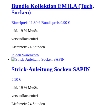
Bundle Kollektion EMILA (Tuch,
Socken)
Ursprünglicher
Aktueller
Einzelpreis
11,80
€
Bundlepreis
9,90
€
Preis
Preis
inkl. 19 % MwSt.
war:
ist:
11,80 €
9,90 €.
versandkostenfrei
Lieferzeit:
24 Stunden
In den Warenkorb
Strick-Anleitung Socken SAPIN
5,50
€
inkl. 19 % MwSt.
versandkostenfrei
Lieferzeit:
24 Stunden