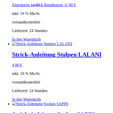
Ursprünglicher
Aktueller
Einzelpreis
14,80
€
Bundlepreis
11,90
€
Preis
Preis
inkl. 19 % MwSt.
war:
ist:
14,80 €
11,90 €.
versandkostenfrei
Lieferzeit:
24 Stunden
In den Warenkorb
Strick-Anleitung Stulpen LALANI
4,90
€
inkl. 19 % MwSt.
versandkostenfrei
Lieferzeit:
24 Stunden
In den Warenkorb