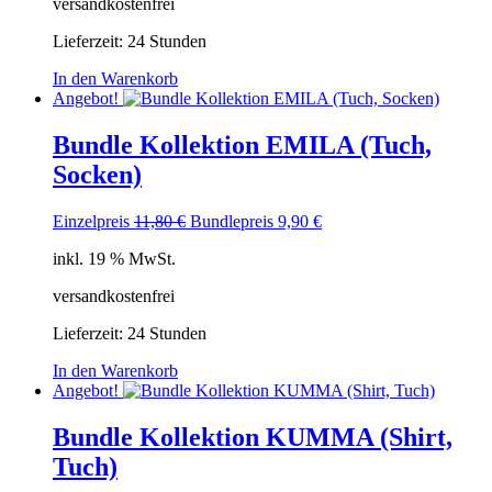
versandkostenfrei
Lieferzeit:
24 Stunden
In den Warenkorb
Angebot!
Bundle Kollektion EMILA (Tuch,
Socken)
Ursprünglicher
Aktueller
Einzelpreis
11,80
€
Bundlepreis
9,90
€
Preis
Preis
inkl. 19 % MwSt.
war:
ist:
11,80 €
9,90 €.
versandkostenfrei
Lieferzeit:
24 Stunden
In den Warenkorb
Angebot!
Bundle Kollektion KUMMA (Shirt,
Tuch)